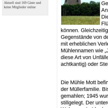
Ge
Aktuell sind 169 Gäste und
keine Mitglieder online
An
Di
Fl
können. Gleichzeiti
Gegenstände von den
mit erheblichen Ver
Mühlennamen wie „Ju
diese Art von Unfäl
achtkantig) oder Ste
Die Mühle Mott befi
der Müllerfamilie. B
gemahlen; 1945 wur
stillgelegt. Der unte