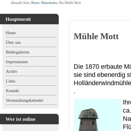
Aktuelle Seite:
Home
Historisches
Die Mühle Mott
Hauptmenü
Home
Mühle Mott
Über uns
Bildergalerien
Impressionen
Die 1870 erbaute Mü
Archiv
sie sind ebenerdig 
Links
Holländerwindmühl
.
Kontakt
Veranstaltungskalender
Ih
ca
Na
Wer ist online
Fl