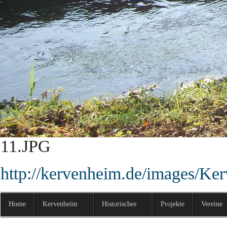
http://kervenheim.de/images/Ke
9.JPG
http://kervenheim.de/images/Ke
10.JPG
http://kervenheim.de/images/Ke
11.JPG
http://kervenheim.de/images/Ke
Home
Kervenheim
Historisches
Projekte
Vereine