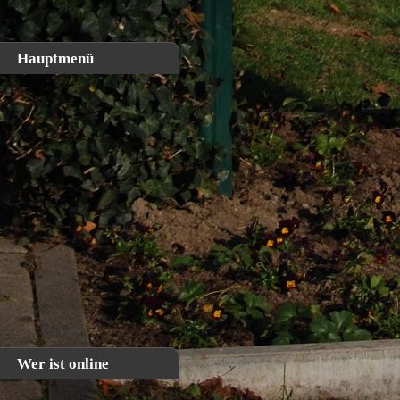
Aktuelle Seite:
Home
Archiv
Hauptmenü
Filter
Home
Über uns
Veranstaltung
Bildergalerien
2023 Projekt 
Impressionen
Archiv
2022 Burgzaub
Links
Kontakt
2022 "Tourismu
Veranstaltungskalender
2021 Landpart
Wer ist online
2021 Ein Fotow