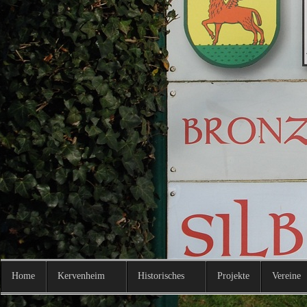
http://kervenheim.de/images/Ke
9.JPG
http://kervenheim.de/images/Ke
10.JPG
http://kervenheim.de/images/Ke
11.JPG
http://kervenheim.de/images/Ke
Home
Kervenheim
Historisches
Projekte
Vereine