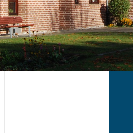
i
der des Kervenheimer Dorfmarketingvereins „WIR für
um Thema ihres Mottowagens.