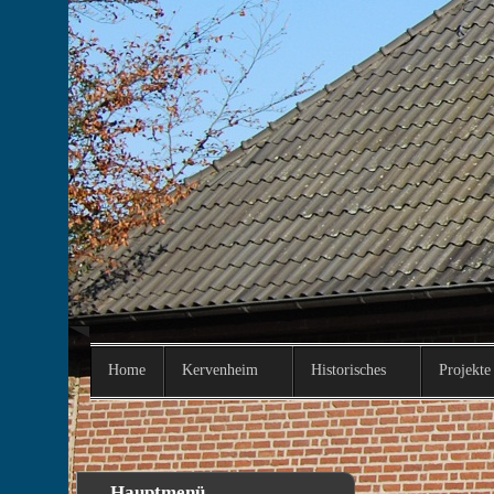
http://kervenheim.de/images/Kervenheim/7.JPG
8.JPG
http://kervenheim.de/images/Kervenheim/8.JPG
9.JPG
http://kervenheim.de/images/Kervenheim/9.JPG
10.JPG
http://kervenheim.de/images/Kervenheim/10.JPG
11.JPG
http://kervenheim.de/images/Kervenheim/11.JPG
Home
Kervenheim
Historisches
Projekte
Aktuelle Seite:
Home
Archiv
Beispielbeiträge
Kinder-Karneval 2014
Hauptmenü