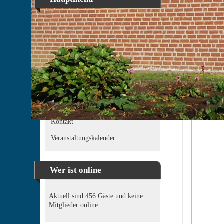
Home
Kinder
Über uns
Bildergalerien
Impressionen
„Warum den
Kervenheim
Archiv
Links
Kontakt
Veranstaltungskalender
Wer ist online
Aktuell sind 456 Gäste und keine
Mitglieder online