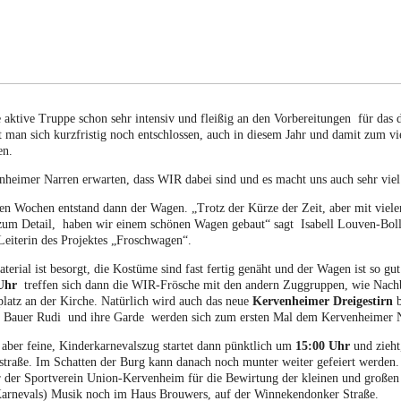
aktive Truppe schon sehr intensiv und fleißig an den Vorbereitungen für das dri
at man sich kurzfristig noch entschlossen, auch in diesem Jahr und damit zum
en.
heimer Narren erwarten, dass WIR dabei sind und es macht uns auch sehr viel 
ten Wochen entstand dann der Wagen. „Trotz der Kürze der Zeit, aber mit viele
zum Detail, haben wir einem schönen Wagen gebaut“ sagt Isabell Louven-Boll
Leiterin des Projektes „Froschwagen“.
erial ist besorgt, die Kostüme sind fast fertig genäht und der Wagen ist so 
 Uhr
treffen sich dann die WIR-Frösche mit den andern Zuggruppen, wie Nachba
latz an der Kirche. Natürlich wird auch das neue
Kervenheimer Dreigestirn
b
e, Bauer Rudi und ihre Garde werden sich zum ersten Mal dem Kervenheimer N
 aber feine, Kinderkarnevalszug startet dann pünktlich um
15:00 Uhr
und zieht
traße. Im Schatten der Burg kann danach noch munter weiter gefeiert werden. 
r der Sportverein Union-Kervenheim für die Bewirtung der kleinen und 
Karnevals) Musik noch im Haus Brouwers, auf der Winnekendonker Straße.