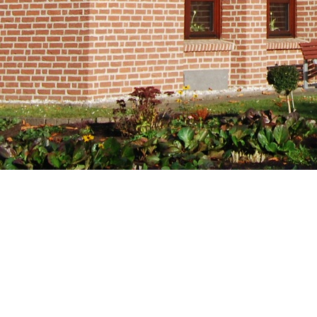
-Karneval 2014
Dorfmarketingverein wieder dabe
n immer Köln, hier in Kervenheim steppt der Frosch! “ dachten die Mitglie
“ und machten das Wahrzeichen des Ortes, den
„Kervenheimer Keckfoars“
z