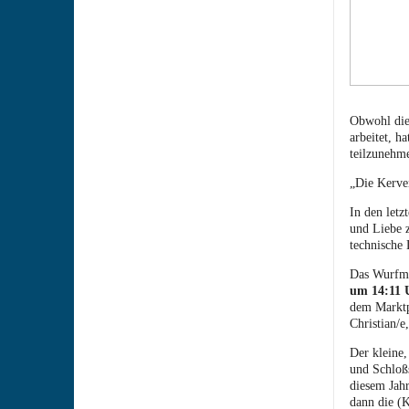
Obwohl die 
arbeitet, h
teilzunehm
„Die Kerven
In den letz
und Liebe 
technische 
Das Wurfmat
um 14:11
dem Marktp
Christian/
Der kleine,
und Schloßs
diesem Jah
dann die (