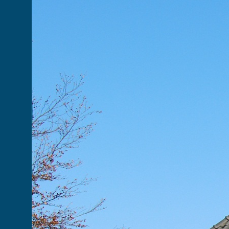
Joomla gallery
by joomlashine.com
Kervenheim
1.JPG
http://kervenheim.de/images/Kervenheim/1.JPG
2.JPG
http://kervenheim.de/images/Kervenheim/2.JPG
3.JPG
http://kervenheim.de/images/Kervenheim/3.JPG
4.JPG
http://kervenheim.de/images/Kervenheim/4.JPG
5.JPG
http://kervenheim.de/images/Kervenheim/5.JPG
7.JPG