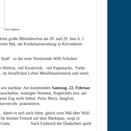
Foto habewe
tte große Mittelalterfest am 28. und 29. Juni d. J.
 vierten Mal, am Kinderkarnevalszug in Kervenheim
Spaß“ so der erste Vorsitzende Willi Scholten.
n Helfern, viel Kreativität, viel Pappmache, Farbe
, im beruflichen Leben Metallbaumeisterin und somit
gut wie startklar. Am kommenden
Samstag, 22. Februar
rschaften, sonstigen Vereinen, Kegelclubs usw. auf
eim Zug nicht fehlen: Prinz Herry, Jungfrau
arrenvolk präsentieren.
, damit es sich auch lohnt, gleich zwei Mal über Wall-
Im kleinen Festzelt auf dem Marktpatz, sorgt in
großen Gäste. Nach Einbruch der Dunkelheit spielt