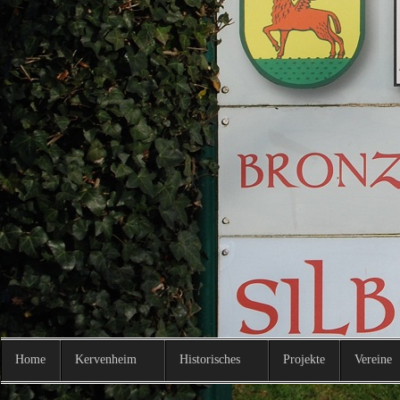
http://kervenheim.de/images/Ke
9.JPG
http://kervenheim.de/images/Ke
10.JPG
http://kervenheim.de/images/Ke
11.JPG
http://kervenheim.de/images/Ke
Home
Kervenheim
Historisches
Projekte
Vereine