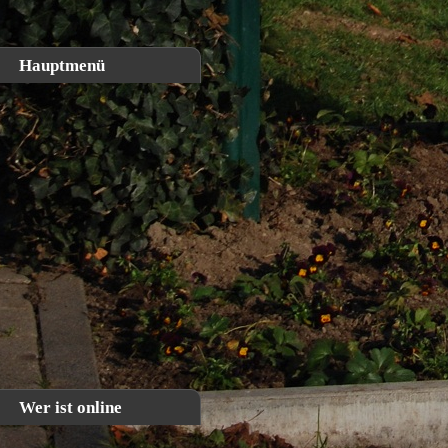
Aktuelle Seite:
Home
Archiv
Beispielbeiträge
Mittelaltermarkt - 2014
Hauptmenü
Home
Mittelaltermar
Über uns
Bildergalerien
Impressionen
Archiv
Links
Danke 
Kontakt
Veranstaltungskalender
Wer ist online