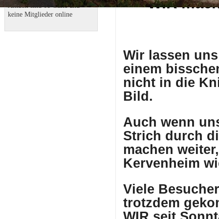
WIR mach
Aktuell sind 61 Gäste und
keine Mitglieder online
Wir lassen un
einem bissche
nicht in die Kn
Bild.
Auch wenn uns 
Strich durch 
machen weiter,
Kervenheim wie
Viele Besuche
trotzdem gekom
WIR seit Sonn