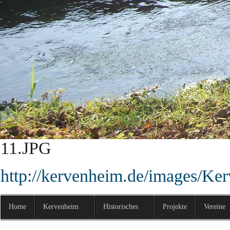
http://kervenheim.de/images/Ke
9.JPG
http://kervenheim.de/images/Ke
10.JPG
http://kervenheim.de/images/Ke
11.JPG
http://kervenheim.de/images/Ke
Home
Kervenheim
Historisches
Projekte
Vereine