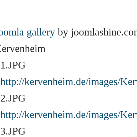
oomla gallery
by joomlashine.co
ervenheim
1.JPG
http://kervenheim.de/images/Ke
2.JPG
http://kervenheim.de/images/Ke
3.JPG